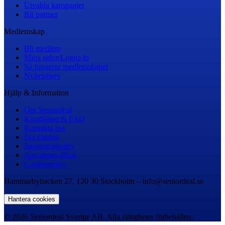
Utvalda kampanjer
Bli partner
Medlemskap
Bli medlem
Mina sidor/Logga in
Så fungerar medlemskapet
Nyhetsbrev
Hjälp & Information
Om Seniordeal
Kundtjänst & FAQ
Kontakta oss
För företag
Integritetspolicy
Användarvillkor
Cookiepolicy
Hammarbybacken 27, 120 30 Stockholm – info@seniordeal.se
Hantera cookies
© 2026 Seniordeal Sverige AB. Alla rättigheter förbehållna.