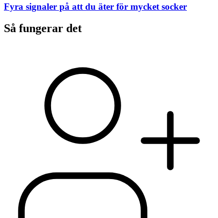
Fyra signaler på att du äter för mycket socker
Så fungerar det