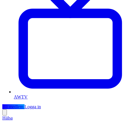
AWTV
Bli medlem
Logga in
Hälsa