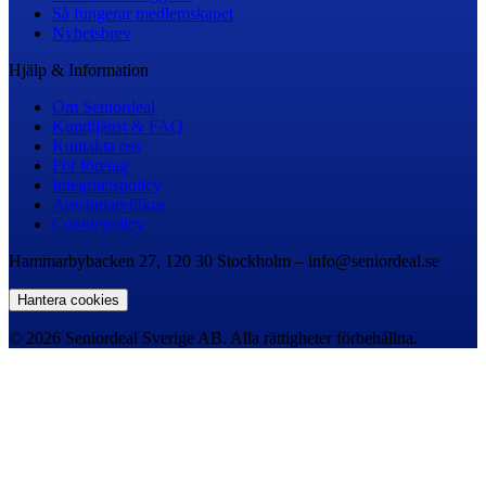
Så fungerar medlemskapet
Nyhetsbrev
Hjälp & Information
Om Seniordeal
Kundtjänst & FAQ
Kontakta oss
För företag
Integritetspolicy
Användarvillkor
Cookiepolicy
Hammarbybacken 27, 120 30 Stockholm – info@seniordeal.se
Hantera cookies
© 2026 Seniordeal Sverige AB. Alla rättigheter förbehållna.