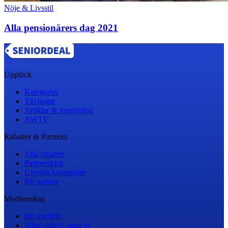
Nöje & Livsstil
Alla pensionärers dag 2021
Upptäck
Kategorier
Tävlingar
Artiklar & inspiration
AWTV
Rabatter & Partners
Alla rabatter
Partnersidor
Utvalda kampanjer
Bli partner
Medlemskap
Bli medlem
Mina sidor/Logga in