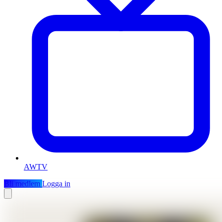
AWTV
Bli medlem
Logga in