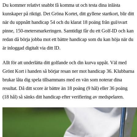
Du kommer relativt snabbt få komma ut och testa dina inlästa
kunskaper på riktigt. Det Gröna Kortet, ditt gyllene startkort, blir ditt
när du uppnått handicap 54 och du klarat 18 poäng från gul/svart
pinne, 150-metersmarkeringen. Samtidigt får du ett Golf-ID och kan
redan då börja jobba mot ett bättre handicap som du kan höja när du
är inloggad digitalt via ditt ID.
Allt för att underlätta ditt golfande och din kurva uppåt. Väl med
Grönt Kort i handen så börjar resan ner mot handicap 36. Klubbarna
brukar låta dig spela tillsammans med en vän som noterar dina
resultat. Då ditt score är bättre än 18 poäng (9 hål) eller 36 poäng
(18 hål) så sänks ditt handicap efter verifiering av medspelaren.