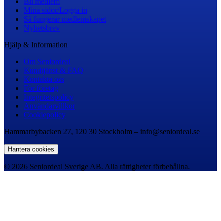
Bli medlem
Mina sidor/Logga in
Så fungerar medlemskapet
Nyhetsbrev
Hjälp & Information
Om Seniordeal
Kundtjänst & FAQ
Kontakta oss
För företag
Integritetspolicy
Användarvillkor
Cookiepolicy
Hammarbybacken 27, 120 30 Stockholm – info@seniordeal.se
Hantera cookies
© 2026 Seniordeal Sverige AB. Alla rättigheter förbehållna.