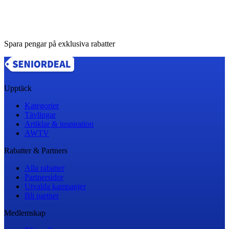
Spara pengar på exklusiva rabatter
Upptäck
Kategorier
Tävlingar
Artiklar & inspiration
AWTV
Rabatter & Partners
Alla rabatter
Partnersidor
Utvalda kampanjer
Bli partner
Medlemskap