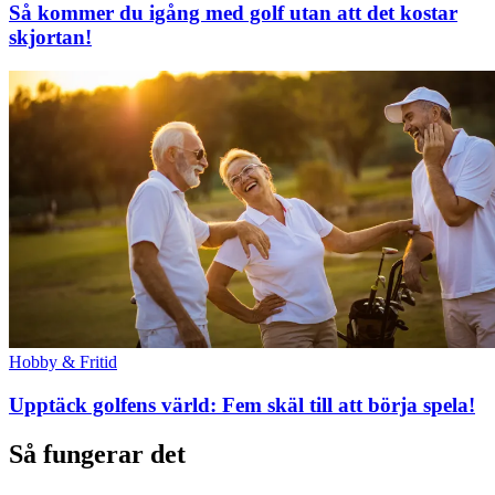
Så kommer du igång med golf utan att det kostar
skjortan!
Hobby & Fritid
Upptäck golfens värld: Fem skäl till att börja spela!
Så fungerar det