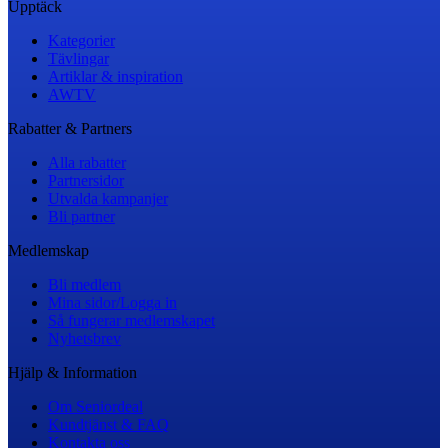
Upptäck
Kategorier
Tävlingar
Artiklar & inspiration
AWTV
Rabatter & Partners
Alla rabatter
Partnersidor
Utvalda kampanjer
Bli partner
Medlemskap
Bli medlem
Mina sidor/Logga in
Så fungerar medlemskapet
Nyhetsbrev
Hjälp & Information
Om Seniordeal
Kundtjänst & FAQ
Kontakta oss