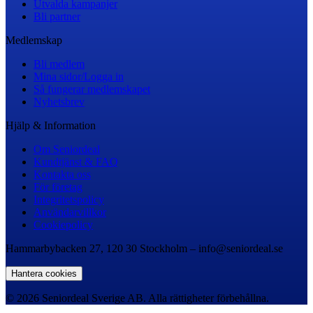
Utvalda kampanjer
Bli partner
Medlemskap
Bli medlem
Mina sidor/Logga in
Så fungerar medlemskapet
Nyhetsbrev
Hjälp & Information
Om Seniordeal
Kundtjänst & FAQ
Kontakta oss
För företag
Integritetspolicy
Användarvillkor
Cookiepolicy
Hammarbybacken 27, 120 30 Stockholm – info@seniordeal.se
Hantera cookies
© 2026 Seniordeal Sverige AB. Alla rättigheter förbehållna.