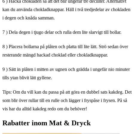
6 ) Hacka chokladen så att det blir ungefär tre deciliter. Alternativt
kan du använda chokladknappar. Häll i två tredjedelar av chokladen
i degen och knåda samman.
7 ) Dela degen i tjugo delar och rulla dem lite slarvigt till bollar.
8 ) Placera bollarna på plåten och platta till lite lätt. Strö sedan över
resterande mängd hackad choklad eller chokladknappar.
9 ) Sätt in plåten i mitten av ugnen och grädda i ungefär nio minuter
tills ytan blivit lätt gyllene.
Tips: Om du vill kan du passa på att göra en dubbel sats kakdeg. Det
som blir över rullar till en rulle och lägger i fryspåse i frysen. På så
vis har du alltid kakdeg redo om du behöver!
Rabatter inom Mat & Dryck