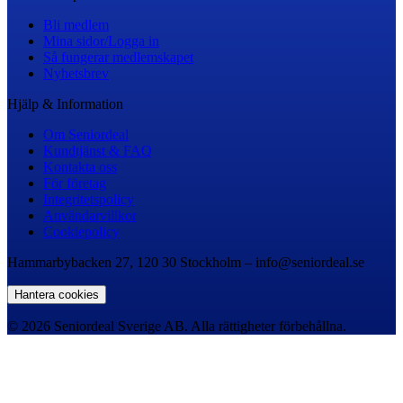
Bli medlem
Mina sidor/Logga in
Så fungerar medlemskapet
Nyhetsbrev
Hjälp & Information
Om Seniordeal
Kundtjänst & FAQ
Kontakta oss
För företag
Integritetspolicy
Användarvillkor
Cookiepolicy
Hammarbybacken 27, 120 30 Stockholm – info@seniordeal.se
Hantera cookies
© 2026 Seniordeal Sverige AB. Alla rättigheter förbehållna.