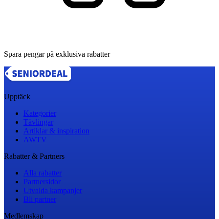
Spara pengar på exklusiva rabatter
Upptäck
Kategorier
Tävlingar
Artiklar & inspiration
AWTV
Rabatter & Partners
Alla rabatter
Partnersidor
Utvalda kampanjer
Bli partner
Medlemskap