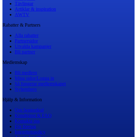
Tävlingar
Artiklar & inspiration
AWTV
Rabatter & Partners
Alla rabatter
Partnersidor
Utvalda kampanjer
Bli partner
Medlemskap
Bli medlem
Mina sidor/Logga in
Så fungerar medlemskapet
Nyhetsbrev
Hjälp & Information
Om Seniordeal
Kundtjänst & FAQ
Kontakta oss
För företag
Integritetspolicy