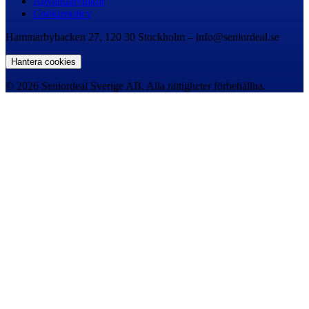
Användarvillkor
Cookiepolicy
Hammarbybacken 27, 120 30 Stockholm – info@seniordeal.se
Hantera cookies
© 2026 Seniordeal Sverige AB. Alla rättigheter förbehållna.