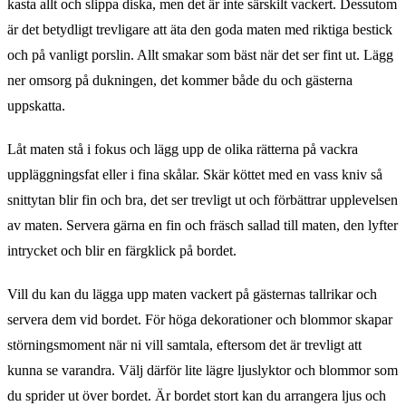
kasta allt och slippa diska, men det är inte särskilt vackert. Dessutom
är det betydligt trevligare att äta den goda maten med riktiga bestick
och på vanligt porslin. Allt smakar som bäst när det ser fint ut. Lägg
ner omsorg på dukningen, det kommer både du och gästerna
uppskatta.
Låt maten stå i fokus och lägg upp de olika rätterna på vackra
uppläggningsfat eller i fina skålar. Skär köttet med en vass kniv så
snittytan blir fin och bra, det ser trevligt ut och förbättrar upplevelsen
av maten. Servera gärna en fin och fräsch sallad till maten, den lyfter
intrycket och blir en färgklick på bordet.
Vill du kan du lägga upp maten vackert på gästernas tallrikar och
servera dem vid bordet. För höga dekorationer och blommor skapar
störningsmoment när ni vill samtala, eftersom det är trevligt att
kunna se varandra. Välj därför lite lägre ljuslyktor och blommor som
du sprider ut över bordet. Är bordet stort kan du arrangera ljus och