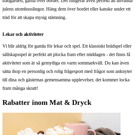
trädgården, gärna över bordet. Det fungerar även perfekt att använda
julens utomhusslingor. Häng dem över bordet eller kanske under ett
träd för att skapa mysig stämning.
Lekar och aktiviteter
Vi blir aldrig för gamla för lekar och spel. Ett klassiskt brädspel eller
sällskapsspel är perfekt att plocka fram efter middagen - det finns få
aktiviteter som är så gemytliga en varm sommarkväll. Du kan även
sätta ihop en personlig och rolig frågesport med frågor som anknyter
till dina och gästernas gemensamma upplevelser, det kommer locka
fram många skratt!
Rabatter inom Mat & Dryck