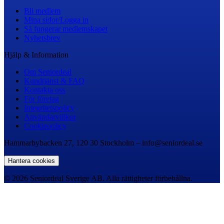
Bli medlem
Mina sidor/Logga in
Så fungerar medlemskapet
Nyhetsbrev
Hjälp & Information
Om Seniordeal
Kundtjänst & FAQ
Kontakta oss
För företag
Integritetspolicy
Användarvillkor
Cookiepolicy
Hammarbybacken 27, 120 30 Stockholm – info@seniordeal.se
Hantera cookies
© 2026 Seniordeal Sverige AB. Alla rättigheter förbehållna.