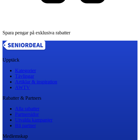
Spara pengar på exklusiva rabatter
Upptäck
Kategorier
Tävlingar
Artiklar & inspiration
AWTV
Rabatter & Partners
Alla rabatter
Partnersidor
Utvalda kampanjer
Bli partner
Medlemskap