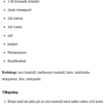
2 dl krossade tomater
2msk tomatpuré
2dl röttvin
1dl vatten
salt
peppar
Parmesanost
Basilikablad
Redskap:
stor kastrull, mellanstor kastrull, kniv, skärbräda,
stekpanna, slev, stekspade.
Tillagning:
Börja med att sätta på en stor kastrull med saltat vatten och koka