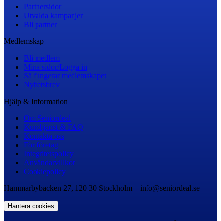
Partnersidor
Utvalda kampanjer
Bli partner
Medlemskap
Bli medlem
Mina sidor/Logga in
Så fungerar medlemskapet
Nyhetsbrev
Hjälp & Information
Om Seniordeal
Kundtjänst & FAQ
Kontakta oss
För företag
Integritetspolicy
Användarvillkor
Cookiepolicy
Hammarbybacken 27, 120 30 Stockholm – info@seniordeal.se
Hantera cookies