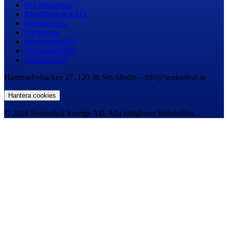
Om Seniordeal
Kundtjänst & FAQ
Kontakta oss
För företag
Integritetspolicy
Användarvillkor
Cookiepolicy
Hammarbybacken 27, 120 30 Stockholm – info@seniordeal.se
Hantera cookies
© 2026 Seniordeal Sverige AB. Alla rättigheter förbehållna.