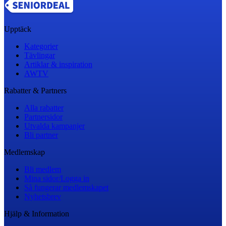
Upptäck
Kategorier
Tävlingar
Artiklar & inspiration
AWTV
Rabatter & Partners
Alla rabatter
Partnersidor
Utvalda kampanjer
Bli partner
Medlemskap
Bli medlem
Mina sidor/Logga in
Så fungerar medlemskapet
Nyhetsbrev
Hjälp & Information