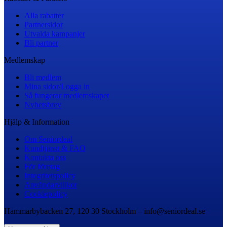
Alla rabatter
Partnersidor
Utvalda kampanjer
Bli partner
Medlemskap
Bli medlem
Mina sidor/Logga in
Så fungerar medlemskapet
Nyhetsbrev
Hjälp & Information
Om Seniordeal
Kundtjänst & FAQ
Kontakta oss
För företag
Integritetspolicy
Användarvillkor
Cookiepolicy
Hammarbybacken 27, 120 30 Stockholm – info@seniordeal.se