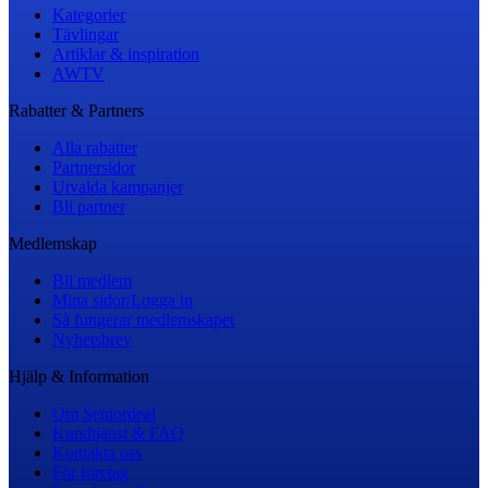
Kategorier
Tävlingar
Artiklar & inspiration
AWTV
Rabatter & Partners
Alla rabatter
Partnersidor
Utvalda kampanjer
Bli partner
Medlemskap
Bli medlem
Mina sidor/Logga in
Så fungerar medlemskapet
Nyhetsbrev
Hjälp & Information
Om Seniordeal
Kundtjänst & FAQ
Kontakta oss
För företag