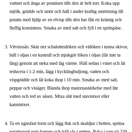
vattnet och ånga av potatisen tills den är helt torr. Koka upp
mjölk, grädde och smör och häll i under kraftig omrörning till
potatis med hjälp av en elvisp tills den har fått en krämig och
fluffig konsistens. Smaka av med salt och fyll i en spritspåse.
Vitvinssås: Skär ner schalottenlöken och vitlöken i tunna skivor,
häll i oljan i en kastrull och mjukgör löken i oljan (får inte ta
färg) genom att steka med låg värme. Häll sedan i vinet och låt
reducera i 1-2 min, lägg i kycklingbuljong, vatten och
vispgrädde och låt koka ihop i 10 min. Smaka av med salt,
peppar och vinäger. Blanda ihop maizenastärkelse med lite
vatten och red av såsen. Mixa slät med stavmixer eller
kannmixer.
Ta en ugnsfast form och lägg fisk och skaldjur i botten, spritsa
potatispuré runt formen och häll sås i mitten. Baka i ugn på 220