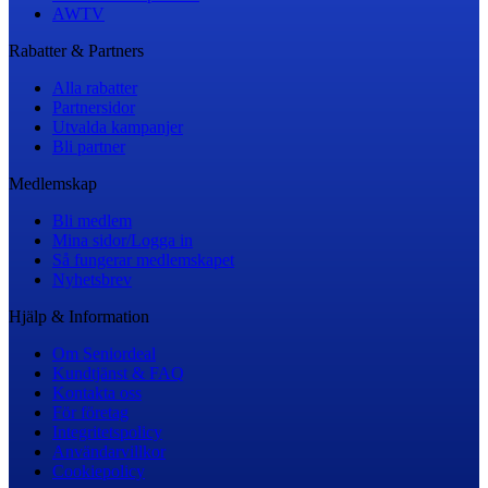
AWTV
Rabatter & Partners
Alla rabatter
Partnersidor
Utvalda kampanjer
Bli partner
Medlemskap
Bli medlem
Mina sidor/Logga in
Så fungerar medlemskapet
Nyhetsbrev
Hjälp & Information
Om Seniordeal
Kundtjänst & FAQ
Kontakta oss
För företag
Integritetspolicy
Användarvillkor
Cookiepolicy