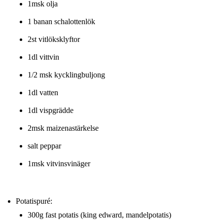
1msk olja
1 banan schalottenlök
2st vitlöksklyftor
1dl vittvin
1/2 msk kycklingbuljong
1dl vatten
1dl vispgrädde
2msk maizenastärkelse
salt peppar
1msk vitvinsvinäger
Potatispuré:
300g fast potatis (king edward, mandelpotatis)