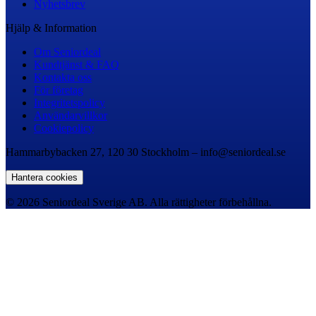
Nyhetsbrev
Hjälp & Information
Om Seniordeal
Kundtjänst & FAQ
Kontakta oss
För företag
Integritetspolicy
Användarvillkor
Cookiepolicy
Hammarbybacken 27, 120 30 Stockholm – info@seniordeal.se
Hantera cookies
© 2026 Seniordeal Sverige AB. Alla rättigheter förbehållna.