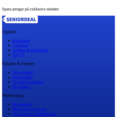
Spara pengar på exklusiva rabatter
Upptäck
Kategorier
Tävlingar
Artiklar & inspiration
AWTV
Rabatter & Partners
Alla rabatter
Partnersidor
Utvalda kampanjer
Bli partner
Medlemskap
Bli medlem
Mina sidor/Logga in
Så fungerar medlemskapet