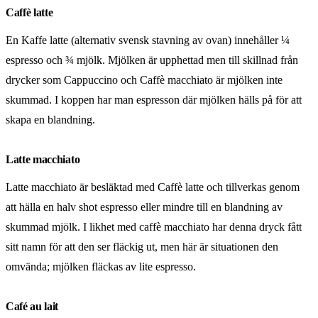
Caffè latte
En Kaffe latte (alternativ svensk stavning av ovan) innehåller ¼
espresso och ¾ mjölk. Mjölken är upphettad men till skillnad från
drycker som Cappuccino och Caffè macchiato är mjölken inte
skummad. I koppen har man espresson där mjölken hälls på för att
skapa en blandning.
Latte macchiato
Latte macchiato är besläktad med Caffè latte och tillverkas genom
att hälla en halv shot espresso eller mindre till en blandning av
skummad mjölk. I likhet med caffè macchiato har denna dryck fått
sitt namn för att den ser fläckig ut, men här är situationen den
omvända; mjölken fläckas av lite espresso.
Café au lait