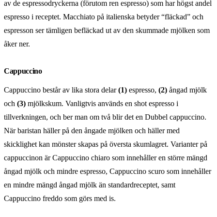
av de espressodryckerna (förutom ren espresso) som har högst andel
espresso i receptet. Macchiato på italienska betyder “fläckad” och
espresson ser tämligen befläckad ut av den skummade mjölken som
åker ner.
Cappuccino
Cappuccino består av lika stora delar
(1)
espresso,
(2)
ångad mjölk
och
(3)
mjölkskum. Vanligtvis används en shot espresso i
tillverkningen, och ber man om två blir det en Dubbel cappuccino.
När baristan häller på den ångade mjölken och häller med
skicklighet kan mönster skapas på översta skumlagret. Varianter på
cappuccinon är Cappuccino chiaro som innehåller en större mängd
ångad mjölk och mindre espresso, Cappuccino scuro som innehåller
en mindre mängd ångad mjölk än standardreceptet, samt
Cappuccino freddo som görs med is.