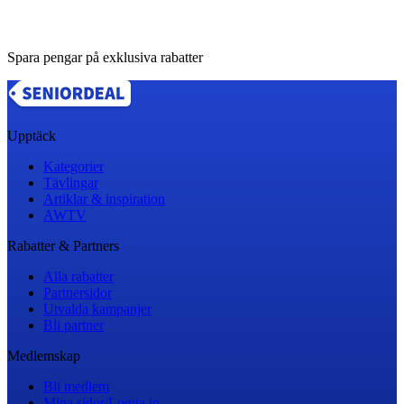
Spara pengar på exklusiva rabatter
Upptäck
Kategorier
Tävlingar
Artiklar & inspiration
AWTV
Rabatter & Partners
Alla rabatter
Partnersidor
Utvalda kampanjer
Bli partner
Medlemskap
Bli medlem
Mina sidor/Logga in