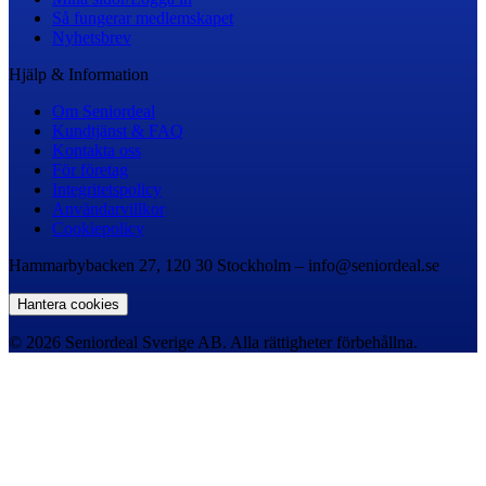
Så fungerar medlemskapet
Nyhetsbrev
Hjälp & Information
Om Seniordeal
Kundtjänst & FAQ
Kontakta oss
För företag
Integritetspolicy
Användarvillkor
Cookiepolicy
Hammarbybacken 27, 120 30 Stockholm – info@seniordeal.se
Hantera cookies
© 2026 Seniordeal Sverige AB. Alla rättigheter förbehållna.