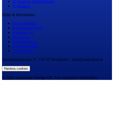
Så fungerar medlemskapet
Nyhetsbrev
Hjälp & Information
Om Seniordeal
Kundtjänst & FAQ
Kontakta oss
För företag
Integritetspolicy
Användarvillkor
Cookiepolicy
Hammarbybacken 27, 120 30 Stockholm – info@seniordeal.se
Hantera cookies
© 2026 Seniordeal Sverige AB. Alla rättigheter förbehållna.