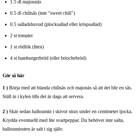
1.5 dl majonnäs
0.5 dl chilisås (inte "sweet chili")
0.5 salladshuvud (plocksallad eller krispsallad)
2 st tomater
1 st rödlök (liten)
4 st hamburgerbröd (eller briochebröd)
Gör så här
1 )
Börja med att blanda chilisås och majonäs så att det blir en sås.
Ställ in i kylen tills det är dags att servera.
2 )
Skär sedan halloumin i skivor strax under en centimeter tjocka.
Krydda eventuellt med lite svartpeppar. Du behöver inte salta,
halloumiosten är salt i sig själv.