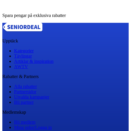
Spara pengar på exklusiva rabatter
Upptäck
Kategorier
Tävlingar
Artiklar & inspiration
AWTV
Rabatter & Partners
Alla rabatter
Partnersidor
Utvalda kampanjer
Bli partner
Medlemskap
Bli medlem
Mina sidor/Logga in