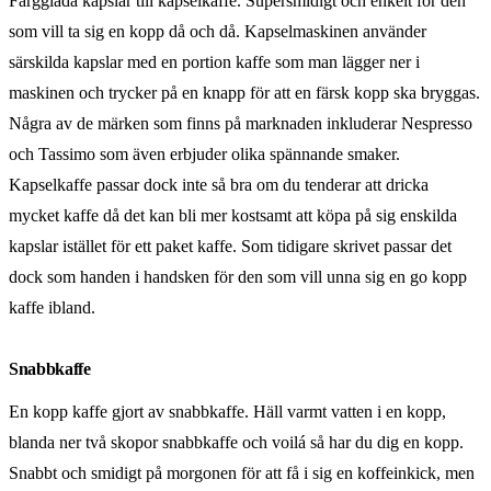
Färgglada kapslar till kapselkaffe. Supersmidigt och enkelt för den
som vill ta sig en kopp då och då. Kapselmaskinen använder
särskilda kapslar med en portion kaffe som man lägger ner i
maskinen och trycker på en knapp för att en färsk kopp ska bryggas.
Några av de märken som finns på marknaden inkluderar Nespresso
och Tassimo som även erbjuder olika spännande smaker.
Kapselkaffe passar dock inte så bra om du tenderar att dricka
mycket kaffe då det kan bli mer kostsamt att köpa på sig enskilda
kapslar istället för ett paket kaffe. Som tidigare skrivet passar det
dock som handen i handsken för den som vill unna sig en go kopp
kaffe ibland.
Snabbkaffe
En kopp kaffe gjort av snabbkaffe. Häll varmt vatten i en kopp,
blanda ner två skopor snabbkaffe och voilá så har du dig en kopp.
Snabbt och smidigt på morgonen för att få i sig en koffeinkick, men