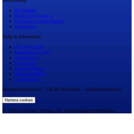
Medlemskap
Bli medlem
Mina sidor/Logga in
Så fungerar medlemskapet
Nyhetsbrev
Hjälp & Information
Om Seniordeal
Kundtjänst & FAQ
Kontakta oss
För företag
Integritetspolicy
Användarvillkor
Cookiepolicy
Hammarbybacken 27, 120 30 Stockholm – info@seniordeal.se
Hantera cookies
© 2026 Seniordeal Sverige AB. Alla rättigheter förbehållna.