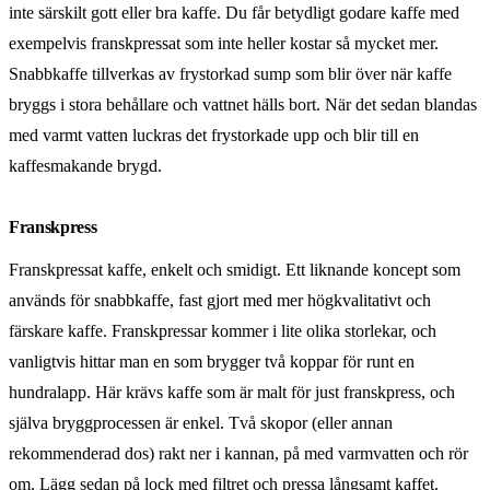
inte särskilt gott eller bra kaffe. Du får betydligt godare kaffe med
exempelvis franskpressat som inte heller kostar så mycket mer.
Snabbkaffe tillverkas av frystorkad sump som blir över när kaffe
bryggs i stora behållare och vattnet hälls bort. När det sedan blandas
med varmt vatten luckras det frystorkade upp och blir till en
kaffesmakande brygd.
Franskpress
Franskpressat kaffe, enkelt och smidigt. Ett liknande koncept som
används för snabbkaffe, fast gjort med mer högkvalitativt och
färskare kaffe. Franskpressar kommer i lite olika storlekar, och
vanligtvis hittar man en som brygger två koppar för runt en
hundralapp. Här krävs kaffe som är malt för just franskpress, och
själva bryggprocessen är enkel. Två skopor (eller annan
rekommenderad dos) rakt ner i kannan, på med varmvatten och rör
om. Lägg sedan på lock med filtret och pressa långsamt kaffet.