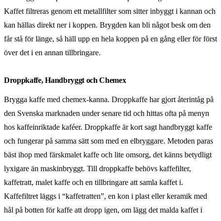
Kaffet filtreras genom ett metallfilter som sitter inbyggt i kannan och
kan hällas direkt ner i koppen. Brygden kan bli något besk om den
får stå för länge, så häll upp en hela koppen på en gång eller för först
över det i en annan tillbringare.
Droppkaffe, Handbryggt och Chemex
Brygga kaffe med chemex-kanna. Droppkaffe har gjort återintåg på
den Svenska marknaden under senare tid och hittas ofta på menyn
hos kaffeinriktade kaféer. Droppkaffe är kort sagt handbryggt kaffe
och fungerar på samma sätt som med en elbryggare. Metoden paras
bäst ihop med färskmalet kaffe och lite omsorg, det känns betydligt
lyxigare än maskinbryggt. Till droppkaffe behövs kaffefilter,
kaffetratt, malet kaffe och en tillbringare att samla kaffet i.
Kaffefiltret läggs i “kaffetratten”, en kon i plast eller keramik med
hål på botten för kaffe att dropp igen, om lägg det malda kaffet i