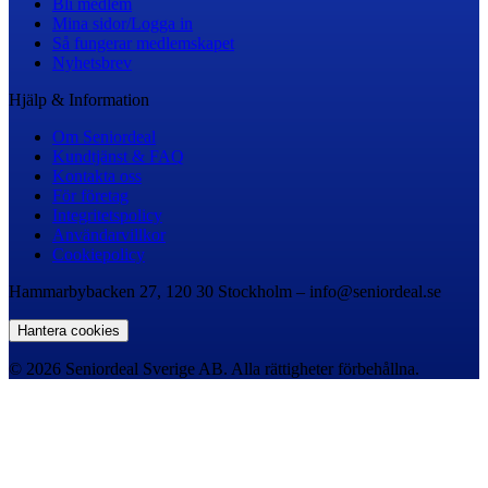
Bli medlem
Mina sidor/Logga in
Så fungerar medlemskapet
Nyhetsbrev
Hjälp & Information
Om Seniordeal
Kundtjänst & FAQ
Kontakta oss
För företag
Integritetspolicy
Användarvillkor
Cookiepolicy
Hammarbybacken 27, 120 30 Stockholm – info@seniordeal.se
Hantera cookies
© 2026 Seniordeal Sverige AB. Alla rättigheter förbehållna.