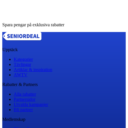
Spara pengar på exklusiva rabatter
Upptäck
Kategorier
Tävlingar
Artiklar & inspiration
AWTV
Rabatter & Partners
Alla rabatter
Partnersidor
Utvalda kampanjer
Bli partner
Medlemskap