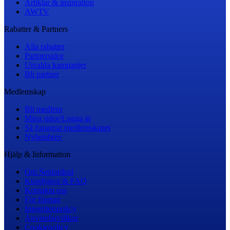
Artiklar & inspiration
AWTV
Rabatter & Partners
Alla rabatter
Partnersidor
Utvalda kampanjer
Bli partner
Medlemskap
Bli medlem
Mina sidor/Logga in
Så fungerar medlemskapet
Nyhetsbrev
Hjälp & Information
Om Seniordeal
Kundtjänst & FAQ
Kontakta oss
För företag
Integritetspolicy
Användarvillkor
Cookiepolicy