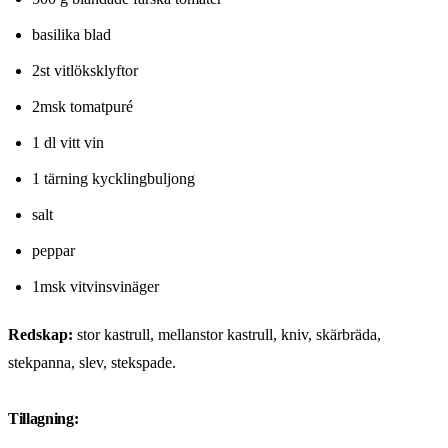
basilika blad
2st vitlöksklyftor
2msk tomatpuré
1 dl vitt vin
1 tärning kycklingbuljong
salt
peppar
1msk vitvinsvinäger
Redskap:
stor kastrull, mellanstor kastrull, kniv, skärbräda,
stekpanna, slev, stekspade.
Tillagning: