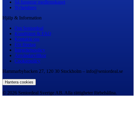
Så fungerar medlemskapet
Nyhetsbrev
Hjälp & Information
Om Seniordeal
Kundtjänst & FAQ
Kontakta oss
För företag
Integritetspolicy
Användarvillkor
Cookiepolicy
Hammarbybacken 27, 120 30 Stockholm – info@seniordeal.se
Hantera cookies
© 2026 Seniordeal Sverige AB. Alla rättigheter förbehållna.