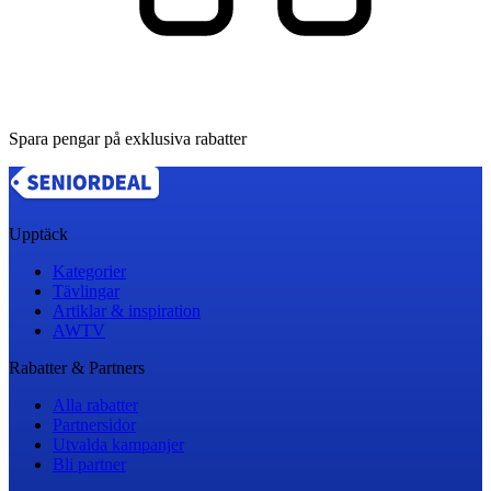
Spara pengar på exklusiva rabatter
Upptäck
Kategorier
Tävlingar
Artiklar & inspiration
AWTV
Rabatter & Partners
Alla rabatter
Partnersidor
Utvalda kampanjer
Bli partner