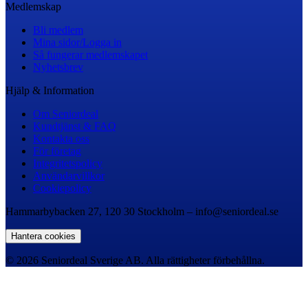
Medlemskap
Bli medlem
Mina sidor/Logga in
Så fungerar medlemskapet
Nyhetsbrev
Hjälp & Information
Om Seniordeal
Kundtjänst & FAQ
Kontakta oss
För företag
Integritetspolicy
Användarvillkor
Cookiepolicy
Hammarbybacken 27, 120 30 Stockholm – info@seniordeal.se
Hantera cookies
© 2026 Seniordeal Sverige AB. Alla rättigheter förbehållna.