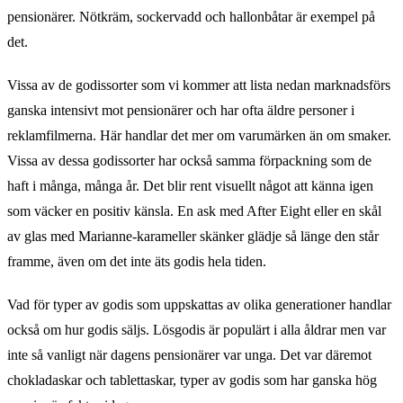
pensionärer. Nötkräm, sockervadd och hallonbåtar är exempel på
det.
Vissa av de godissorter som vi kommer att lista nedan marknadsförs
ganska intensivt mot pensionärer och har ofta äldre personer i
reklamfilmerna. Här handlar det mer om varumärken än om smaker.
Vissa av dessa godissorter har också samma förpackning som de
haft i många, många år. Det blir rent visuellt något att känna igen
som väcker en positiv känsla. En ask med After Eight eller en skål
av glas med Marianne-karameller skänker glädje så länge den står
framme, även om det inte äts godis hela tiden.
Vad för typer av godis som uppskattas av olika generationer handlar
också om hur godis säljs. Lösgodis är populärt i alla åldrar men var
inte så vanligt när dagens pensionärer var unga. Det var däremot
chokladaskar och tablettaskar, typer av godis som har ganska hög