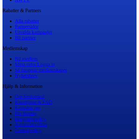
Rabatter & Partners
Alla rabatter
Partnersidor
Utvalda kampanjer
Bli partner
Medlemskap
Bli medlem
Mina sidor/Logga in
Så fungerar medlemskapet
Nyhetsbrev
Hjälp & Information
Om Seniordeal
Kundtjänst & FAQ
Kontakta oss
För företag
Integritetspolicy
Användarvillkor
Cookiepolicy