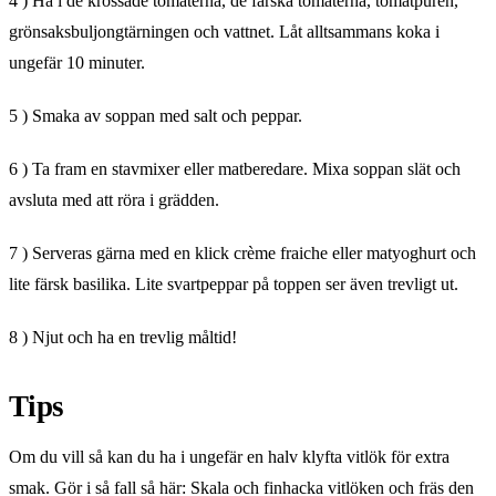
4 ) Ha i de krossade tomaterna, de färska tomaterna, tomatpurén,
grönsaksbuljongtärningen och vattnet. Låt alltsammans koka i
ungefär 10 minuter.
5 ) Smaka av soppan med salt och peppar.
6 ) Ta fram en stavmixer eller matberedare. Mixa soppan slät och
avsluta med att röra i grädden.
7 ) Serveras gärna med en klick crème fraiche eller matyoghurt och
lite färsk basilika. Lite svartpeppar på toppen ser även trevligt ut.
8 ) Njut och ha en trevlig måltid!
Tips
Om du vill så kan du ha i ungefär en halv klyfta vitlök för extra
smak. Gör i så fall så här: Skala och finhacka vitlöken och fräs den