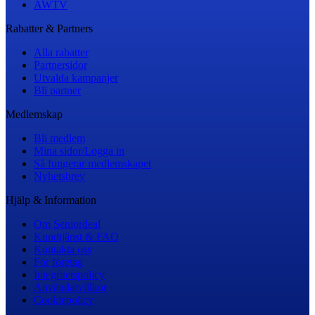
AWTV
Rabatter & Partners
Alla rabatter
Partnersidor
Utvalda kampanjer
Bli partner
Medlemskap
Bli medlem
Mina sidor/Logga in
Så fungerar medlemskapet
Nyhetsbrev
Hjälp & Information
Om Seniordeal
Kundtjänst & FAQ
Kontakta oss
För företag
Integritetspolicy
Användarvillkor
Cookiepolicy