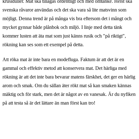
krusiduller. Mat ska tillagas ordentligt och med omtanke. Helst ska
svenska råvaror användas och det ska vara så lite matsvinn som
möjligt. Denna trend är på många vis bra eftersom det i mångt och
mycket gynnar både plånbok och miljö. I linje med detta tänk
kommer lusten att äta mat som just känns rusik och "på riktigt",
rökning kan ses som ett exempel på detta.
Att röka mat är inte bara en modefluga. Faktum är att det är en
gammal och effektiv metod att konservera mat. Det härliga med
rökning är att det inte bara bevarar matens färskhet, det ger en härlig
arom och smak. Om du sällan äter rökt mat så kan smaken kännas
mäktig och för stark, men det är något av en vanesak. Är du nyfiken
på att testa så är det lättare än man först kan tro!