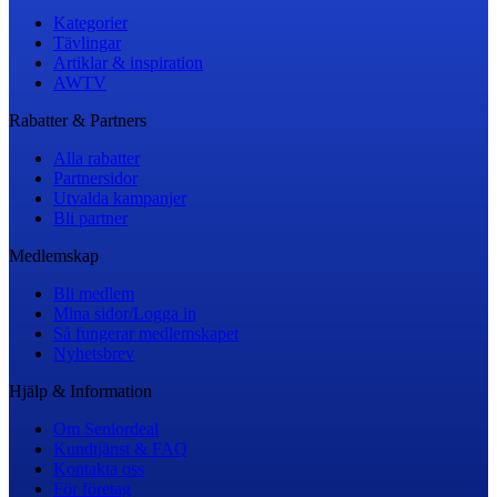
Kategorier
Tävlingar
Artiklar & inspiration
AWTV
Rabatter & Partners
Alla rabatter
Partnersidor
Utvalda kampanjer
Bli partner
Medlemskap
Bli medlem
Mina sidor/Logga in
Så fungerar medlemskapet
Nyhetsbrev
Hjälp & Information
Om Seniordeal
Kundtjänst & FAQ
Kontakta oss
För företag