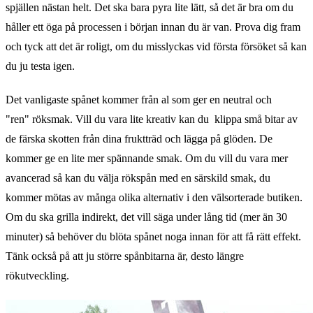
spjällen nästan helt. Det ska bara pyra lite lätt, så det är bra om du
håller ett öga på processen i början innan du är van. Prova dig fram
och tyck att det är roligt, om du misslyckas vid första försöket så kan
du ju testa igen.
Det vanligaste spånet kommer från al som ger en neutral och
"ren" röksmak. Vill du vara lite kreativ kan du klippa små bitar av
de färska skotten från dina fruktträd och lägga på glöden. De
kommer ge en lite mer spännande smak. Om du vill du vara mer
avancerad så kan du välja rökspån med en särskild smak, du
kommer mötas av många olika alternativ i den välsorterade butiken.
Om du ska grilla indirekt, det vill säga under lång tid (mer än 30
minuter) så behöver du blöta spånet noga innan för att få rätt effekt.
Tänk också på att ju större spånbitarna är, desto längre
rökutveckling.