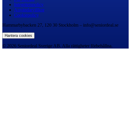
Integritetspolicy
Användarvillkor
Cookiepolicy
Hammarbybacken 27, 120 30 Stockholm – info@seniordeal.se
Hantera cookies
© 2026 Seniordeal Sverige AB. Alla rättigheter förbehållna.