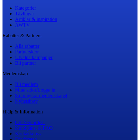
Kategorier
Tävlingar
Artiklar & inspiration
AWTV
Rabatter & Partners
Alla rabatter
Partnersidor
Utvalda kampanjer
Bli partner
Medlemskap
Bli medlem
Mina sidor/Logga in
Så fungerar medlemskapet
Nyhetsbrev
Hjälp & Information
Om Seniordeal
Kundtjänst & FAQ
Kontakta oss
För företag