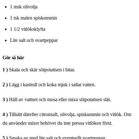
1 msk olivolja
1 tsk malen spiskummin
1 1/2 vitlöksklyfta
Lite salt och svartpeppar
Gör så här
1 )
Skala och skär sötpotatisen i bitar.
2 )
Lägg i kastrull och koka mjuk i saltat vatten.
3 )
Häll av vattnet och mosa eller mixa sötpotatisen slät.
4 )
Tillsätt därefter citronsaft, olivolja, spiskummin och vitlök. Om
du använder mixer behöver du inte pressa vitlöken först.
5 )
Smaka av med lite salt och eventuellt svartpeppar.