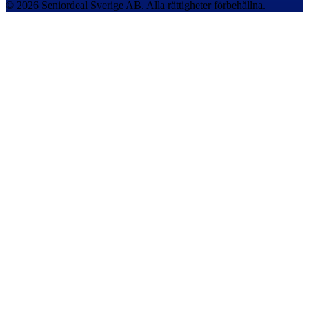
© 2026 Seniordeal Sverige AB. Alla rättigheter förbehållna.