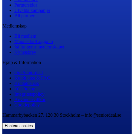
Partnersidor
Utvalda kampanjer
Bli partner
Medlemskap
Bli medlem
Mina sidor/Logga in
Så fungerar medlemskapet
Nyhetsbrev
Hjälp & Information
Om Seniordeal
Kundtjänst & FAQ
Kontakta oss
För företag
Integritetspolicy
Användarvillkor
Cookiepolicy
Hammarbybacken 27, 120 30 Stockholm – info@seniordeal.se
Hantera cookies