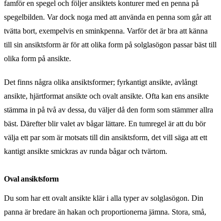
famför en spegel och följer ansiktets konturer med en penna på
spegelbilden. Var dock noga med att använda en penna som går att
tvätta bort, exempelvis en sminkpenna. Varför det är bra att känna
till sin ansiktsform är för att olika form på solglasögon passar bäst till
olika form på ansikte.
Det finns några olika ansiktsformer; fyrkantigt ansikte, avlångt
ansikte, hjärtformat ansikte och ovalt ansikte. Ofta kan ens ansikte
stämma in på två av dessa, du väljer då den form som stämmer allra
bäst. Därefter blir valet av bågar lättare. En tumregel är att du bör
välja ett par som är motsats till din ansiktsform, det vill säga att ett
kantigt ansikte smickras av runda bågar och tvärtom.
Oval ansiktsform
Du som har ett ovalt ansikte klär i alla typer av solglasögon. Din
panna är bredare än hakan och proportionerna jämna. Stora, små,