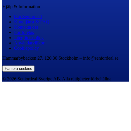
Hjälp & Information
Om Seniordeal
Kundtjänst & FAQ
Kontakta oss
För företag
Integritetspolicy
Användarvillkor
Cookiepolicy
Hammarbybacken 27, 120 30 Stockholm – info@seniordeal.se
Hantera cookies
© 2026 Seniordeal Sverige AB. Alla rättigheter förbehållna.