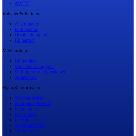
AWTV
Rabatter & Partners
Alla rabatter
Partnersidor
Utvalda kampanjer
Bli partner
Medlemskap
Bli medlem
Mina sidor/Logga in
Så fungerar medlemskapet
Nyhetsbrev
Hjälp & Information
Om Seniordeal
Kundtjänst & FAQ
Kontakta oss
För företag
Integritetspolicy
Användarvillkor
Cookiepolicy