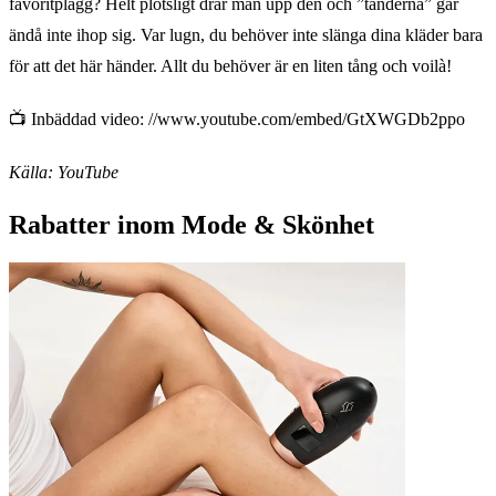
favoritplagg? Helt plötsligt drar man upp den och ”tänderna” går
ändå inte ihop sig. Var lugn, du behöver inte slänga dina kläder bara
för att det här händer. Allt du behöver är en liten tång och voilà!
📺 Inbäddad video: //www.youtube.com/embed/GtXWGDb2ppo
Källa: YouTube
Rabatter inom Mode & Skönhet