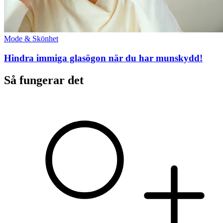
Mode & Skönhet
Hindra immiga glasögon när du har munskydd!
Så fungerar det