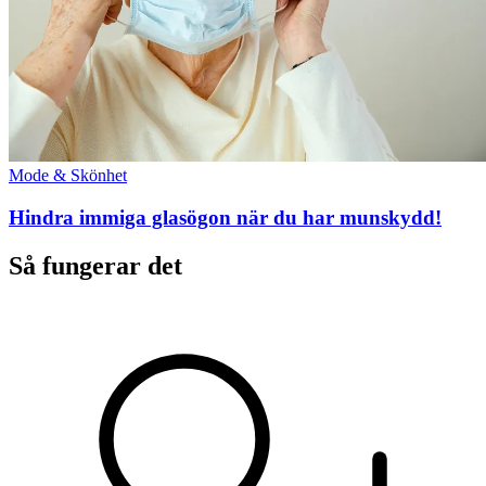
Mode & Skönhet
Hindra immiga glasögon när du har munskydd!
Så fungerar det