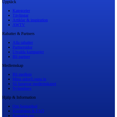
Upptäck
Kategorier
Tävlingar
Artiklar & inspiration
AWTV
Rabatter & Partners
Alla rabatter
Partnersidor
Utvalda kampanjer
Bli partner
Medlemskap
Bli medlem
Mina sidor/Logga in
Så fungerar medlemskapet
Nyhetsbrev
Hjälp & Information
Om Seniordeal
Kundtjänst & FAQ
Kontakta oss