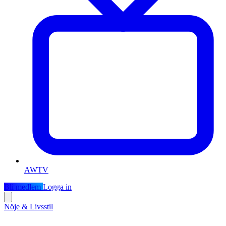
AWTV
Bli medlem
Logga in
Nöje & Livsstil