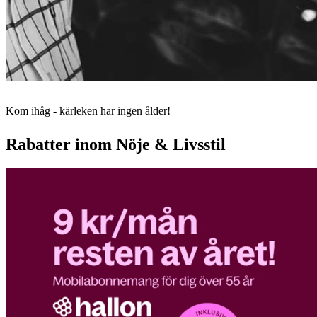
Kom ihåg - kärleken har ingen ålder!
Rabatter inom Nöje & Livsstil