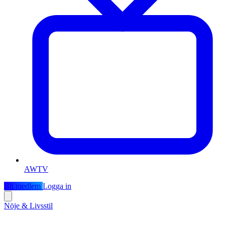
AWTV
Bli medlem
Logga in
Nöje & Livsstil