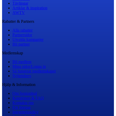
Tävlingar
Artiklar & inspiration
AWTV
Rabatter & Partners
Alla rabatter
Partnersidor
Utvalda kampanjer
Bli partner
Medlemskap
Bli medlem
Mina sidor/Logga in
Så fungerar medlemskapet
Nyhetsbrev
Hjälp & Information
Om Seniordeal
Kundtjänst & FAQ
Kontakta oss
För företag
Integritetspolicy