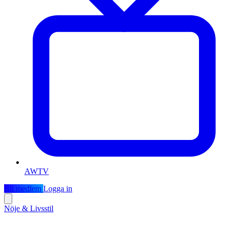
AWTV
Bli medlem
Logga in
Nöje & Livsstil