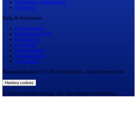
Så fungerar medlemskapet
Nyhetsbrev
Hjälp & Information
Om Seniordeal
Kundtjänst & FAQ
Kontakta oss
För företag
Integritetspolicy
Användarvillkor
Cookiepolicy
Hammarbybacken 27, 120 30 Stockholm – info@seniordeal.se
Hantera cookies
© 2026 Seniordeal Sverige AB. Alla rättigheter förbehållna.