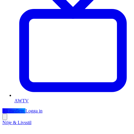
AWTV
Bli medlem
Logga in
Nöje & Livsstil