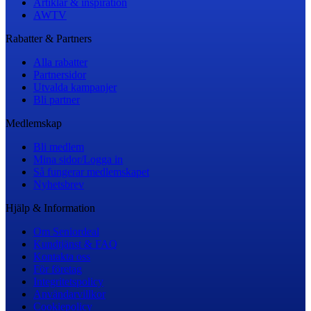
Artiklar & inspiration
AWTV
Rabatter & Partners
Alla rabatter
Partnersidor
Utvalda kampanjer
Bli partner
Medlemskap
Bli medlem
Mina sidor/Logga in
Så fungerar medlemskapet
Nyhetsbrev
Hjälp & Information
Om Seniordeal
Kundtjänst & FAQ
Kontakta oss
För företag
Integritetspolicy
Användarvillkor
Cookiepolicy