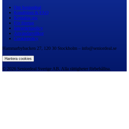
Om Seniordeal
Kundtjänst & FAQ
Kontakta oss
För företag
Integritetspolicy
Användarvillkor
Cookiepolicy
Hammarbybacken 27, 120 30 Stockholm – info@seniordeal.se
Hantera cookies
© 2026 Seniordeal Sverige AB. Alla rättigheter förbehållna.