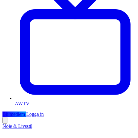
AWTV
Bli medlem
Logga in
Nöje & Livsstil