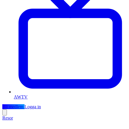
AWTV
Bli medlem
Logga in
Resor