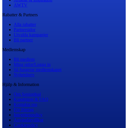
AWTV
Rabatter & Partners
Alla rabatter
Partnersidor
Utvalda kampanjer
Bli partner
Medlemskap
Bli medlem
Mina sidor/Logga in
Så fungerar medlemskapet
Nyhetsbrev
Hjälp & Information
Om Seniordeal
Kundtjänst & FAQ
Kontakta oss
För företag
Integritetspolicy
Användarvillkor
Cookiepolicy