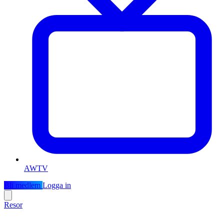
AWTV
Bli medlem
Logga in
Resor