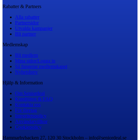
Rabatter & Partners
Alla rabatter
Partnersidor
Utvalda kampanjer
Bli partner
Medlemskap
Bli medlem
Mina sidor/Logga in
Så fungerar medlemskapet
Nyhetsbrev
Hjälp & Information
Om Seniordeal
Kundtjänst & FAQ
Kontakta oss
För företag
Integritetspolicy
Användarvillkor
Cookiepolicy
Hammarbybacken 27, 120 30 Stockholm – info@seniordeal.se