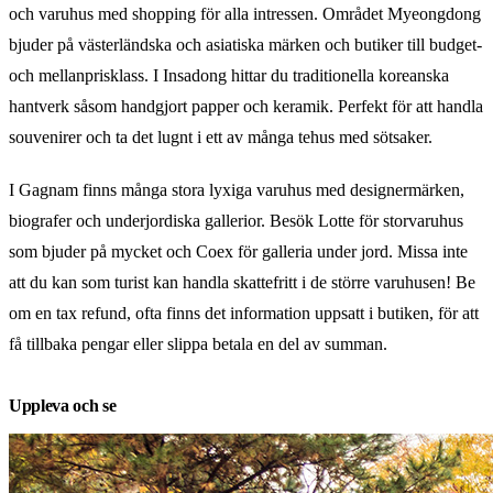
och varuhus med shopping för alla intressen. Området Myeongdong
bjuder på västerländska och asiatiska märken och butiker till budget-
och mellanprisklass. I Insadong hittar du traditionella koreanska
hantverk såsom handgjort papper och keramik. Perfekt för att handla
souvenirer och ta det lugnt i ett av många tehus med sötsaker.
I Gagnam finns många stora lyxiga varuhus med designermärken,
biografer och underjordiska gallerior. Besök Lotte för storvaruhus
som bjuder på mycket och Coex för galleria under jord. Missa inte
att du kan som turist kan handla skattefritt i de större varuhusen! Be
om en tax refund, ofta finns det information uppsatt i butiken, för att
få tillbaka pengar eller slippa betala en del av summan.
Uppleva och se