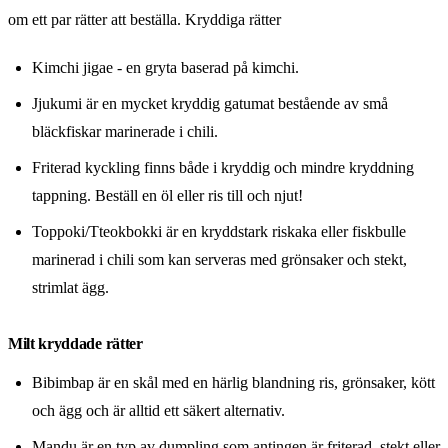
om ett par rätter att beställa. Kryddiga rätter
Kimchi jigae - en gryta baserad på kimchi.
Jjukumi är en mycket kryddig gatumat bestående av små
bläckfiskar marinerade i chili.
Friterad kyckling finns både i kryddig och mindre kryddning
tappning. Beställ en öl eller ris till och njut!
Toppoki/Tteokbokki är en kryddstark riskaka eller fiskbulle
marinerad i chili som kan serveras med grönsaker och stekt,
strimlat ägg.
Milt kryddade rätter
Bibimbap är en skål med en härlig blandning ris, grönsaker, kött
och ägg och är alltid ett säkert alternativ.
Mandu är en typ av dumpling som antingen är friterad, stekt eller