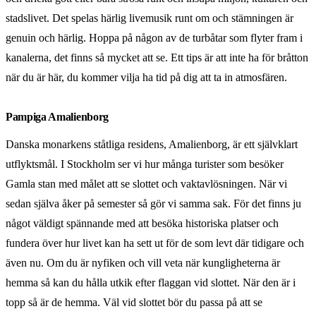
stadslivet. Det spelas härlig livemusik runt om och stämningen är
genuin och härlig. Hoppa på någon av de turbåtar som flyter fram i
kanalerna, det finns så mycket att se. Ett tips är att inte ha för bråtton
när du är här, du kommer vilja ha tid på dig att ta in atmosfären.
Pampiga Amalienborg
Danska monarkens ståtliga residens, Amalienborg, är ett självklart
utflyktsmål. I Stockholm ser vi hur många turister som besöker
Gamla stan med målet att se slottet och vaktavlösningen. När vi
sedan själva åker på semester så gör vi samma sak. För det finns ju
något väldigt spännande med att besöka historiska platser och
fundera över hur livet kan ha sett ut för de som levt där tidigare och
även nu. Om du är nyfiken och vill veta när kungligheterna är
hemma så kan du hålla utkik efter flaggan vid slottet. När den är i
topp så är de hemma. Väl vid slottet bör du passa på att se