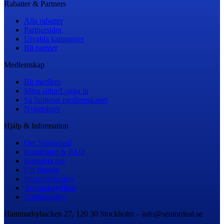
Rabatter & Partners
Alla rabatter
Partnersidor
Utvalda kampanjer
Bli partner
Medlemskap
Bli medlem
Mina sidor/Logga in
Så fungerar medlemskapet
Nyhetsbrev
Hjälp & Information
Om Seniordeal
Kundtjänst & FAQ
Kontakta oss
För företag
Integritetspolicy
Användarvillkor
Cookiepolicy
Hammarbybacken 27, 120 30 Stockholm – info@seniordeal.se