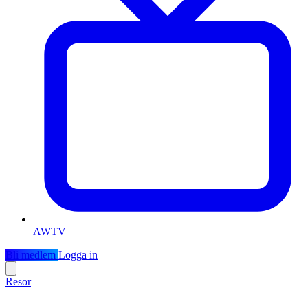
AWTV
Bli medlem
Logga in
Resor