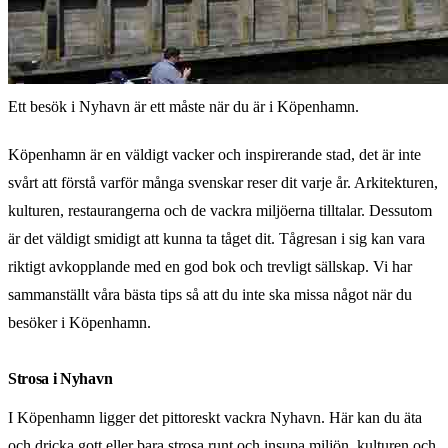
Ett besök i Nyhavn är ett måste när du är i Köpenhamn.
Köpenhamn är en väldigt vacker och inspirerande stad, det är inte
svårt att förstå varför många svenskar reser dit varje år. Arkitekturen,
kulturen, restaurangerna och de vackra miljöerna tilltalar. Dessutom
är det väldigt smidigt att kunna ta tåget dit. Tågresan i sig kan vara
riktigt avkopplande med en god bok och trevligt sällskap. Vi har
sammanställt våra bästa tips så att du inte ska missa något när du
besöker i Köpenhamn.
Strosa i Nyhavn
I Köpenhamn ligger det pittoreskt vackra Nyhavn. Här kan du äta
och dricka gott eller bara strosa runt och insupa miljön, kulturen och