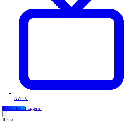
AWTV
Bli medlem
Logga in
Resor