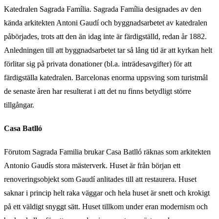
Katedralen Sagrada Família. Sagrada Família designades av den
kända arkitekten Antoni Gaudí och byggnadsarbetet av katedralen
påbörjades, trots att den än idag inte är färdigställd, redan år 1882.
Anledningen till att byggnadsarbetet tar så lång tid är att kyrkan helt
förlitar sig på privata donationer (bl.a. inträdesavgifter) för att
färdigställa katedralen. Barcelonas enorma uppsving som turistmål
de senaste åren har resulterat i att det nu finns betydligt större
tillgångar.
Casa Batlló
Förutom Sagrada Familia brukar Casa Batlló räknas som arkitekten
Antonio Gaudís stora mästerverk. Huset är från början ett
renoveringsobjekt som Gaudí anlitades till att restaurera. Huset
saknar i princip helt raka väggar och hela huset är snett och krokigt
på ett väldigt snyggt sätt. Huset tillkom under eran modernism och