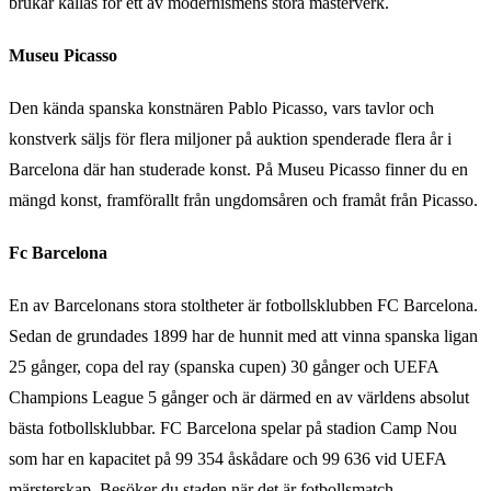
brukar kallas för ett av modernismens stora mästerverk.
Museu Picasso
Den kända spanska konstnären Pablo Picasso, vars tavlor och
konstverk säljs för flera miljoner på auktion spenderade flera år i
Barcelona där han studerade konst. På Museu Picasso finner du en
mängd konst, framförallt från ungdomsåren och framåt från Picasso.
Fc Barcelona
En av Barcelonans stora stoltheter är fotbollsklubben FC Barcelona.
Sedan de grundades 1899 har de hunnit med att vinna spanska ligan
25 gånger, copa del ray (spanska cupen) 30 gånger och UEFA
Champions League 5 gånger och är därmed en av världens absolut
bästa fotbollsklubbar. FC Barcelona spelar på stadion Camp Nou
som har en kapacitet på 99 354 åskådare och 99 636 vid UEFA
märsterskap. Besöker du staden när det är fotbollsmatch