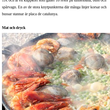
11€ och är ett klippkort som gäller 10 resor på tunnelbana, buss och
spårvagn. En av de stora knytpunkterna där många linjer korsar och
bussar stannar är placa de catalunya.
Mat och dryck