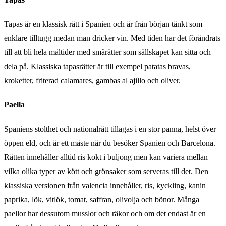
Tapas är en klassisk rätt i Spanien och är från början tänkt som
enklare tilltugg medan man dricker vin. Med tiden har det förändrats
till att bli hela måltider med smårätter som sällskapet kan sitta och
dela på. Klassiska tapasrätter är till exempel patatas bravas,
kroketter, friterad calamares, gambas al ajillo och oliver.
Paella
Spaniens stolthet och nationalrätt tillagas i en stor panna, helst över
öppen eld, och är ett måste när du besöker Spanien och Barcelona.
Rätten innehåller alltid ris kokt i buljong men kan variera mellan
vilka olika typer av kött och grönsaker som serveras till det. Den
klassiska versionen från valencia innehåller, ris, kyckling, kanin
paprika, lök, vitlök, tomat, saffran, olivolja och bönor. Många
paellor har dessutom musslor och räkor och om det endast är en