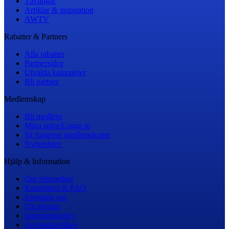
Tävlingar
Artiklar & inspiration
AWTV
Rabatter & Partners
Alla rabatter
Partnersidor
Utvalda kampanjer
Bli partner
Medlemskap
Bli medlem
Mina sidor/Logga in
Så fungerar medlemskapet
Nyhetsbrev
Hjälp & Information
Om Seniordeal
Kundtjänst & FAQ
Kontakta oss
För företag
Integritetspolicy
Användarvillkor