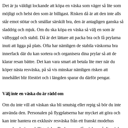
Det är ju väldigt lockande att köpa en väska som väger så lite som
möjligt och helst den som är billigast. Risken då är att den inte alls
står emot stötar och smällar särskilt bra, den är antagligen ganska så
sladdrig och mjuk. Om du ska köpa en väska så välj en som är
välbyggd och stabil. Då är det lättare att packa bra och få prylarna
inuti att ligga på plats. Ofta har nämligen de stabila väskorna bra
innerfack där du kan sortera och organisera dina prylar så att de
klarar resan bättre. Det kan vara smart att betala lite mer när du
köper nästa resväska, på så vis minskar nämligen risken att
innehållet blir förstört och i längden sparar du därför pengar.
Välj inte en väska du är rädd om
Om du inte vill att väskan ska bli smutsig eller repig så bör du inte
använda den. Personalen på flygplatserna har mycket att göra och
kan inte hantera en exklusiv resväska från ett franskt modehus