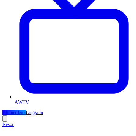
AWTV
Bli medlem
Logga in
Resor