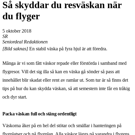
Så skyddar du resväskan när
du flyger
5 oktober 2018
SR
Seniordeal Redaktionen
[Bild saknas]
En stabil väska på fyra hjul är att föredra.
Många är vi som fått väskor repade eller förstörda i samband med
flygresor. Vill det sig illa så kan en väska gå sönder så pass att
innehållet blir skadat eller rent av ramlar ut. Som tur är så finns det
tips på hur du kan skydda väskan, så att semestern inte får en tråkig
och dyr start.
Packa väskan full och stäng ordentligt
Väskorna åker på en hel del stötar och smällar i hanteringen på
flygplatser och på flygplan. Alla väskor läggs på varandra i flygens