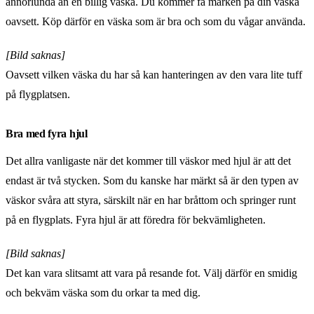
annorlunda än en billig väska. Du kommer få märken på din väska
oavsett. Köp därför en väska som är bra och som du vågar använda.
[Bild saknas]
Oavsett vilken väska du har så kan hanteringen av den vara lite tuff
på flygplatsen.
Bra med fyra hjul
Det allra vanligaste när det kommer till väskor med hjul är att det
endast är två stycken. Som du kanske har märkt så är den typen av
väskor svåra att styra, särskilt när en har bråttom och springer runt
på en flygplats. Fyra hjul är att föredra för bekvämligheten.
[Bild saknas]
Det kan vara slitsamt att vara på resande fot. Välj därför en smidig
och bekväm väska som du orkar ta med dig.