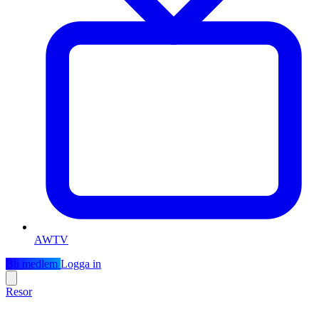
AWTV
Bli medlem
Logga in
Resor