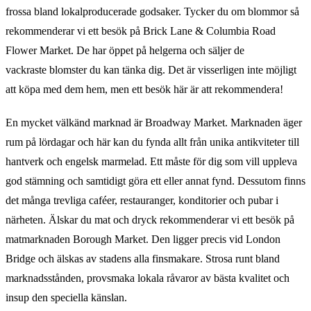
frossa bland lokalproducerade godsaker. Tycker du om blommor så
rekommenderar vi ett besök på Brick Lane & Columbia Road
Flower Market. De har öppet på helgerna och säljer de
vackraste blomster du kan tänka dig. Det är visserligen inte möjligt
att köpa med dem hem, men ett besök här är att rekommendera!
En mycket välkänd marknad är Broadway Market. Marknaden äger
rum på lördagar och här kan du fynda allt från unika antikviteter till
hantverk och engelsk marmelad. Ett måste för dig som vill uppleva
god stämning och samtidigt göra ett eller annat fynd. Dessutom finns
det många trevliga caféer, restauranger, konditorier och pubar i
närheten. Älskar du mat och dryck rekommenderar vi ett besök på
matmarknaden Borough Market. Den ligger precis vid London
Bridge och älskas av stadens alla finsmakare. Strosa runt bland
marknadsstånden, provsmaka lokala råvaror av bästa kvalitet och
insup den speciella känslan.