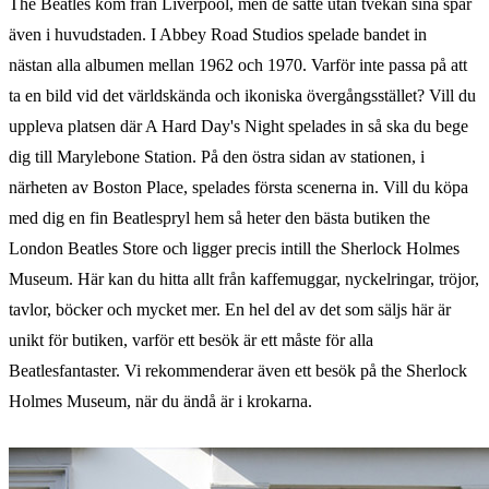
The Beatles kom från Liverpool, men de satte utan tvekan sina spår
även i huvudstaden. I Abbey Road Studios spelade bandet in
nästan alla albumen mellan 1962 och 1970. Varför inte passa på att
ta en bild vid det världskända och ikoniska övergångsstället? Vill du
uppleva platsen där A Hard Day's Night spelades in så ska du bege
dig till Marylebone Station. På den östra sidan av stationen, i
närheten av Boston Place, spelades första scenerna in. Vill du köpa
med dig en fin Beatlespryl hem så heter den bästa butiken the
London Beatles Store och ligger precis intill the Sherlock Holmes
Museum. Här kan du hitta allt från kaffemuggar, nyckelringar, tröjor,
tavlor, böcker och mycket mer. En hel del av det som säljs här är
unikt för butiken, varför ett besök är ett måste för alla
Beatlesfantaster. Vi rekommenderar även ett besök på the Sherlock
Holmes Museum, när du ändå är i krokarna.