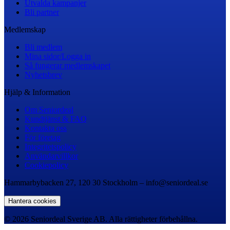
Utvalda kampanjer
Bli partner
Medlemskap
Bli medlem
Mina sidor/Logga in
Så fungerar medlemskapet
Nyhetsbrev
Hjälp & Information
Om Seniordeal
Kundtjänst & FAQ
Kontakta oss
För företag
Integritetspolicy
Användarvillkor
Cookiepolicy
Hammarbybacken 27, 120 30 Stockholm – info@seniordeal.se
Hantera cookies
© 2026 Seniordeal Sverige AB. Alla rättigheter förbehållna.