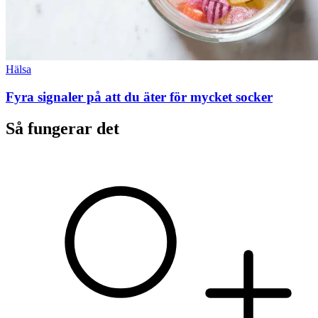
Hälsa
Fyra signaler på att du äter för mycket socker
Så fungerar det