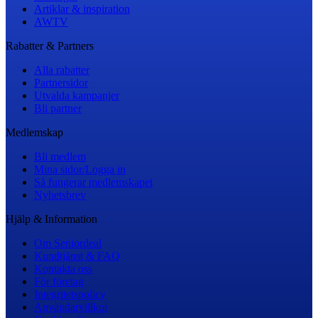
Artiklar & inspiration
AWTV
Rabatter & Partners
Alla rabatter
Partnersidor
Utvalda kampanjer
Bli partner
Medlemskap
Bli medlem
Mina sidor/Logga in
Så fungerar medlemskapet
Nyhetsbrev
Hjälp & Information
Om Seniordeal
Kundtjänst & FAQ
Kontakta oss
För företag
Integritetspolicy
Användarvillkor