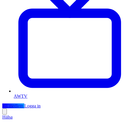
AWTV
Bli medlem
Logga in
Hälsa