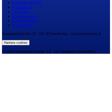
Kundtjänst & FAQ
Kontakta oss
För företag
Integritetspolicy
Användarvillkor
Cookiepolicy
Hammarbybacken 27, 120 30 Stockholm – info@seniordeal.se
Hantera cookies
© 2026 Seniordeal Sverige AB. Alla rättigheter förbehållna.