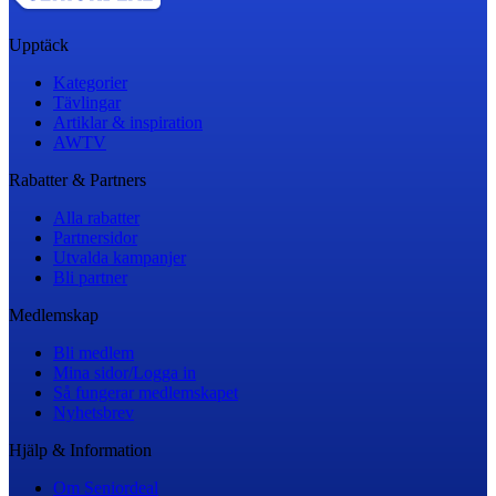
Upptäck
Kategorier
Tävlingar
Artiklar & inspiration
AWTV
Rabatter & Partners
Alla rabatter
Partnersidor
Utvalda kampanjer
Bli partner
Medlemskap
Bli medlem
Mina sidor/Logga in
Så fungerar medlemskapet
Nyhetsbrev
Hjälp & Information
Om Seniordeal