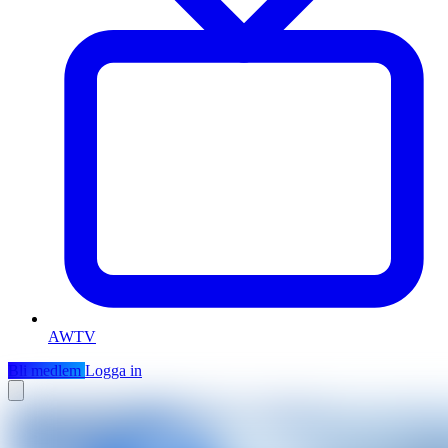
AWTV
Bli medlem
Logga in