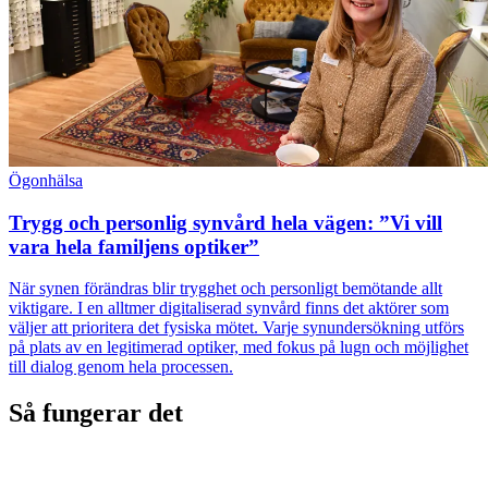
Ögonhälsa
Trygg och personlig synvård hela vägen: ”Vi vill
vara hela familjens optiker”
När synen förändras blir trygghet och personligt bemötande allt
viktigare. I en alltmer digitaliserad synvård finns det aktörer som
väljer att prioritera det fysiska mötet. Varje synundersökning utförs
på plats av en legitimerad optiker, med fokus på lugn och möjlighet
till dialog genom hela processen.
Så fungerar det