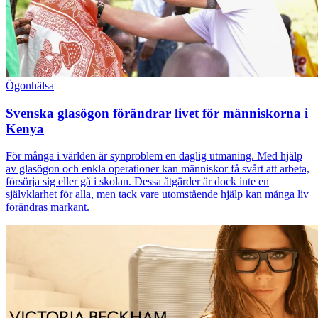
Ögonhälsa
Svenska glasögon förändrar livet för människorna i
Kenya
För många i världen är synproblem en daglig utmaning. Med hjälp
av glasögon och enkla operationer kan människor få svårt att arbeta,
försörja sig eller gå i skolan. Dessa åtgärder är dock inte en
självklarhet för alla, men tack vare utomstående hjälp kan många liv
förändras markant.