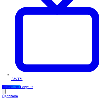
AWTV
Bli medlem
Logga in
Ögonhälsa