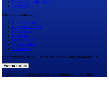
Så fungerar medlemskapet
Nyhetsbrev
Hjälp & Information
Om Seniordeal
Kundtjänst & FAQ
Kontakta oss
För företag
Integritetspolicy
Användarvillkor
Cookiepolicy
Hammarbybacken 27, 120 30 Stockholm – info@seniordeal.se
Hantera cookies
© 2026 Seniordeal Sverige AB. Alla rättigheter förbehållna.