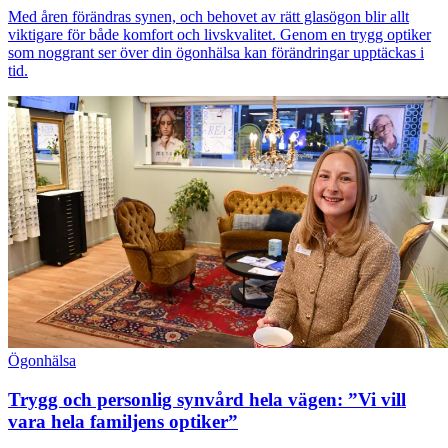
Med åren förändras synen, och behovet av rätt glasögon blir allt
viktigare för både komfort och livskvalitet. Genom en trygg optiker
som noggrant ser över din ögonhälsa kan förändringar upptäckas i
tid.
Ögonhälsa
Trygg och personlig synvård hela vägen: ”Vi vill
vara hela familjens optiker”