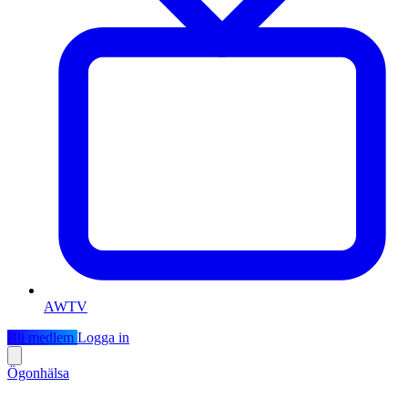
AWTV
Bli medlem
Logga in
Ögonhälsa