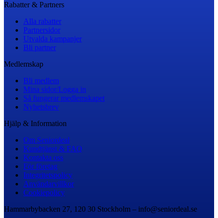
Rabatter & Partners
Alla rabatter
Partnersidor
Utvalda kampanjer
Bli partner
Medlemskap
Bli medlem
Mina sidor/Logga in
Så fungerar medlemskapet
Nyhetsbrev
Hjälp & Information
Om Seniordeal
Kundtjänst & FAQ
Kontakta oss
För företag
Integritetspolicy
Användarvillkor
Cookiepolicy
Hammarbybacken 27, 120 30 Stockholm – info@seniordeal.se