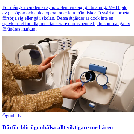
För många i världen är synproblem en daglig utmaning. Med hjälp
av glasögon och enkla operationer kan människor få svårt att arbeta,
försörja sig eller gå i skolan. Dessa åtgärder är dock inte en
självklarhet för alla, men tack vare utomstående hjälp kan många liv
förändras markant.
Ögonhälsa
Därför blir ögonhälsa allt viktigare med åren