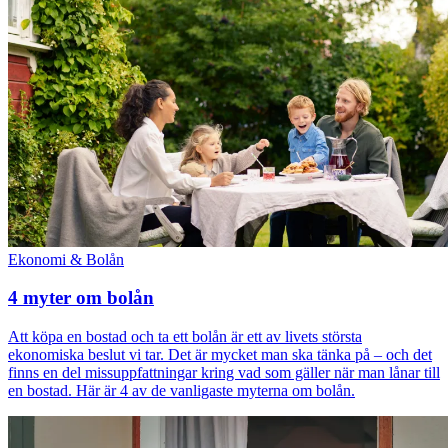
Ekonomi & Bolån
4 myter om bolån
Att köpa en bostad och ta ett bolån är ett av livets största
ekonomiska beslut vi tar. Det är mycket man ska tänka på – och det
finns en del missuppfattningar kring vad som gäller när man lånar till
en bostad. Här är 4 av de vanligaste myterna om bolån.