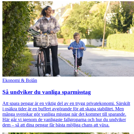
Ekonomi & Bolån
Så undviker du vanliga sparmisstag
Att spara pengar är en viktig del av en trygg privatekonomi. Särskilt
i osäkra tider är en buffert avgörande för att skapa stabilitet. Men
många svenskar gör vanliga misstag när det kommer till sparande.
Här går vi igenom de vanligaste fallgroparna och hur du undviker
dem – så att dina pengar får bästa möjliga chans att växa.