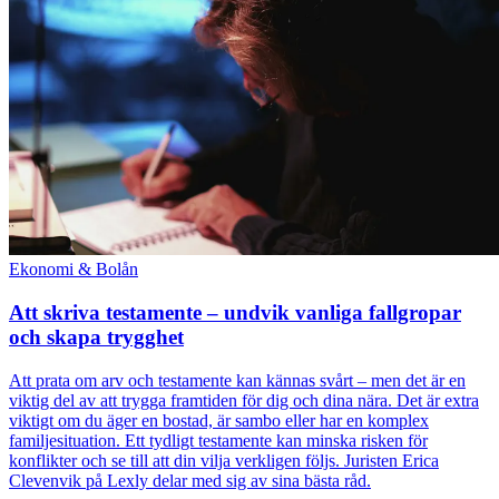
Ekonomi & Bolån
Att skriva testamente – undvik vanliga fallgropar
och skapa trygghet
Att prata om arv och testamente kan kännas svårt – men det är en
viktig del av att trygga framtiden för dig och dina nära. Det är extra
viktigt om du äger en bostad, är sambo eller har en komplex
familjesituation. Ett tydligt testamente kan minska risken för
konflikter och se till att din vilja verkligen följs. Juristen Erica
Clevenvik på Lexly delar med sig av sina bästa råd.