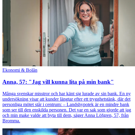
Ekonomi & Bolån
Anna, 57: "Jag vill kunna lita på min bank"
Många svenskar misstror och har känt sig lurade av sin bank. En ny
undersökning visar att kunder längtar efter ett trygghetstänk, där det
personliga mötet står i centrum: – Landshypotek är en mindre bank
som ser till den enskilda personen. Det var en sak som gjorde att jag
och min make valde att byta till dem, säger Anna Löfgren, 57, från
Bromma.