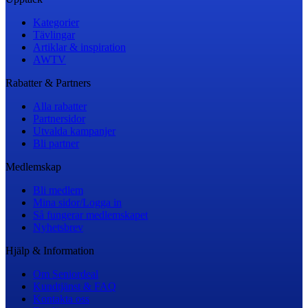
Kategorier
Tävlingar
Artiklar & inspiration
AWTV
Rabatter & Partners
Alla rabatter
Partnersidor
Utvalda kampanjer
Bli partner
Medlemskap
Bli medlem
Mina sidor/Logga in
Så fungerar medlemskapet
Nyhetsbrev
Hjälp & Information
Om Seniordeal
Kundtjänst & FAQ
Kontakta oss