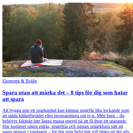
Ekonomi & Bolån
Spara utan att märka det – 8 tips för dig som hatar
att spara
Att bygga upp ett sparkapital kan kännas ungefär lika lockande som
att städa källarförrådet eller programmera om tv:n. Men lugn – du
behöver faktiskt inte lägga massa energi på att få ihop ett sparande.
Här kommer några enkla, smärtfria och nästan omärkbara sätt att
spara pengar i vardagen – för dig som helst inte vill tänka på det alls.