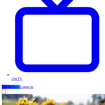
AWTV
Bli medlem
Logga in