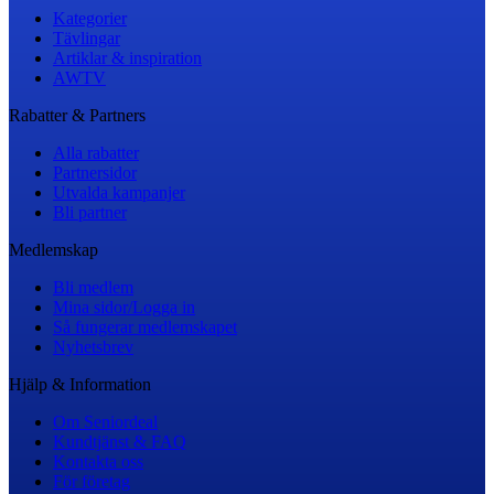
Kategorier
Tävlingar
Artiklar & inspiration
AWTV
Rabatter & Partners
Alla rabatter
Partnersidor
Utvalda kampanjer
Bli partner
Medlemskap
Bli medlem
Mina sidor/Logga in
Så fungerar medlemskapet
Nyhetsbrev
Hjälp & Information
Om Seniordeal
Kundtjänst & FAQ
Kontakta oss
För företag