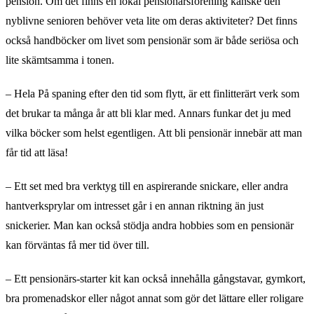
pension. Om det finns en lokal pensionärsförening kanske den
nyblivne senioren behöver veta lite om deras aktiviteter? Det finns
också handböcker om livet som pensionär som är både seriösa och
lite skämtsamma i tonen.
– Hela På spaning efter den tid som flytt, är ett finlitterärt verk som
det brukar ta många år att bli klar med. Annars funkar det ju med
vilka böcker som helst egentligen. Att bli pensionär innebär att man
får tid att läsa!
– Ett set med bra verktyg till en aspirerande snickare, eller andra
hantverksprylar om intresset går i en annan riktning än just
snickerier. Man kan också stödja andra hobbies som en pensionär
kan förväntas få mer tid över till.
– Ett pensionärs-starter kit kan också innehålla gångstavar, gymkort,
bra promenadskor eller något annat som gör det lättare eller roligare