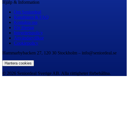
Hjälp & Information
Om Seniordeal
Kundtjänst & FAQ
Kontakta oss
För företag
Integritetspolicy
Användarvillkor
Cookiepolicy
Hammarbybacken 27, 120 30 Stockholm – info@seniordeal.se
Hantera cookies
© 2026 Seniordeal Sverige AB. Alla rättigheter förbehållna.