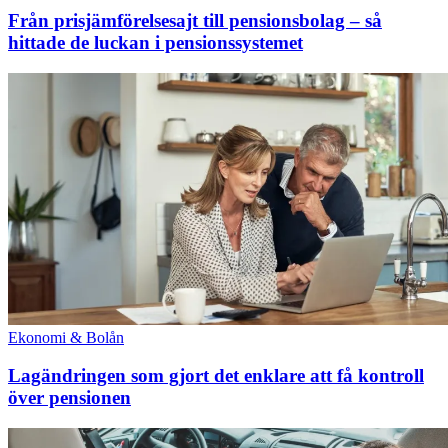
Från prisjämförelsesajt till pensionsbolag – så
hittade de luckan i pensionssystemet
Ekonomi & Bolån
Lagändringen som gjort det enklare att få kontroll
över pensionen