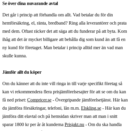
Se över dina nuvarande avtal
Det går i princip att förhandla om allt. Vad betalar du för din
hemförsäkring, el, ränta, bredband? Ring alla leverantörer och prata
med dem. Oftast räcker det att säga att du funderar på att byta. Kom
ihåg att det är mycket billigare att behålla dig som kund än att få en
ny kund för företaget. Man betalar i princip alltid mer än vad man
skulle kunna.
Jämför allt du köper
Om du känner att du inte vill ringa in till varje specifikt företag så
kan vi rekommendera flera prisjämförelsesajter för att se om du kan
få ned priset:
Compricer.se
- Övergripande jämförelsetjänst. Här kan
du jämföra försäkringar, telefoni, lån m.m.
Elskling.se
- Här kan du
jämföra ditt elavtal och på hemsidan skriver man att man i snitt
sparar 1800 kr per år åt kunderna
Prisjakt.nu
- Om du ska handla