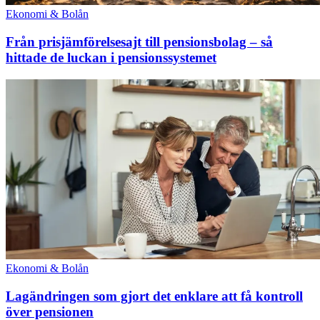
Ekonomi & Bolån
Från prisjämförelsesajt till pensionsbolag – så
hittade de luckan i pensionssystemet
Ekonomi & Bolån
Lagändringen som gjort det enklare att få kontroll
över pensionen