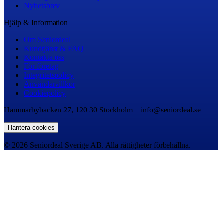
Nyhetsbrev
Hjälp & Information
Om Seniordeal
Kundtjänst & FAQ
Kontakta oss
För företag
Integritetspolicy
Användarvillkor
Cookiepolicy
Hammarbybacken 27, 120 30 Stockholm – info@seniordeal.se
Hantera cookies
© 2026 Seniordeal Sverige AB. Alla rättigheter förbehållna.