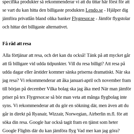
specifika produkter så rekommenderar vi att du tittar här först för att
se vart du kan hitta den billigaste produkten
Lendo.se
- Hjälper dig
jämföra privatlån bland olika banker
Flygresor.se
- Jämför flygstolar
och hittar det billigaste alternativet.
Få råd att resa
Alla förtjänar att resa, och det kan du också! Tänk på att mycket går
att få billigare vid udda tidpunkter. Vill du resa billigt? Att resa på
udda dagar eller årstider kommer sänka priserna dramatiskt. När ska
jag resa? Vi rekommenderar att åka januari-april och november fram
till början på december Vilka bolag ska jag åka med När man jämför
priser på tex Flygresor.se så bör man veta att många flygbolag inte
syns. Vi rekommenderar att du gör en sökning där, men även att du
går in direkt på Ryanair, Wizzair, Norwegian, Airberlin m.fl. för att
söka din resa. Google har också tagit fram en tjänst som heter
Google Flights där du kan jämföra flyg Vad mer kan jag göra?