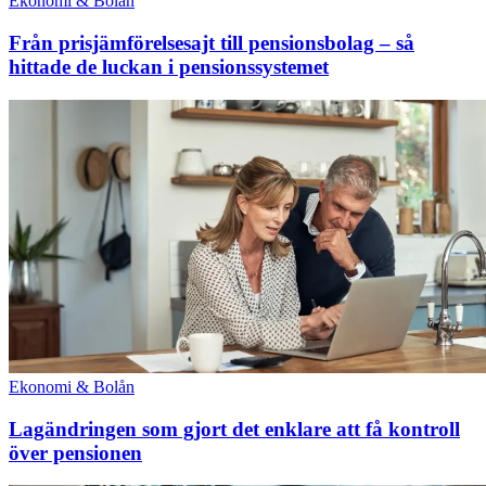
Ekonomi & Bolån
Från prisjämförelsesajt till pensionsbolag – så
hittade de luckan i pensionssystemet
Ekonomi & Bolån
Lagändringen som gjort det enklare att få kontroll
över pensionen