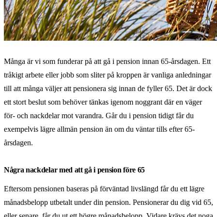
Många är vi som funderar på att gå i pension innan 65-årsdagen. Ett
tråkigt arbete eller jobb som sliter på kroppen är vanliga anledningar
till att många väljer att pensionera sig innan de fyller 65. Det är dock
ett stort beslut som behöver tänkas igenom noggrant där en väger
för- och nackdelar mot varandra. Går du i pension tidigt får du
exempelvis lägre allmän pension än om du väntar tills efter 65-
årsdagen.
Några nackdelar med att gå i pension före 65
Eftersom pensionen baseras på förväntad livslängd får du ett lägre
månadsbelopp utbetalt under din pension. Pensionerar du dig vid 65,
eller senare, får du ut ett högre månadsbelopp. Vidare krävs det noga