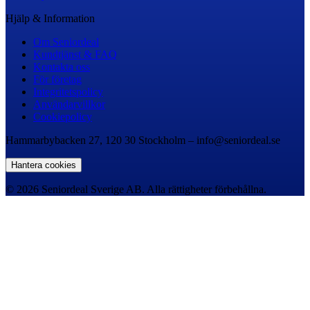
Hjälp & Information
Om Seniordeal
Kundtjänst & FAQ
Kontakta oss
För företag
Integritetspolicy
Användarvillkor
Cookiepolicy
Hammarbybacken 27, 120 30 Stockholm – info@seniordeal.se
Hantera cookies
© 2026 Seniordeal Sverige AB. Alla rättigheter förbehållna.